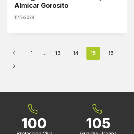
Almícar Gorosito
11/12/2024
Navegación
Página
1
…
13
14
15
16
de
anterior
Siguiente
página
página
100
105
Protección Civil
Guardia Urbana