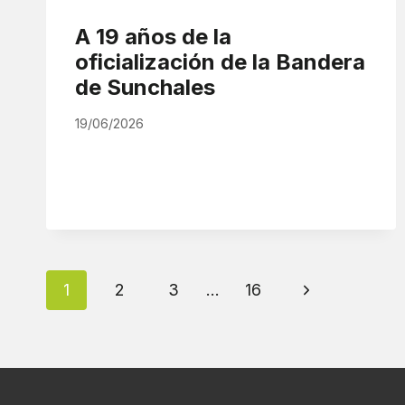
A 19 años de la
oficialización de la Bandera
de Sunchales
19/06/2026
Navegación
Siguiente
1
2
3
…
16
de
página
página