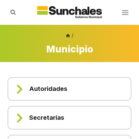
Saltar
al
contenido
/
Municipio
Autoridades
Secretarías