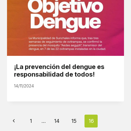
¡La prevención del dengue es
responsabilidad de todos!
14/11/2024
Navegación
Página
1
…
14
15
16
de