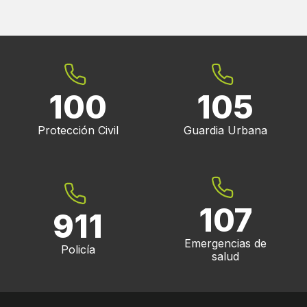
anterior
página
100
105
Protección Civil
Guardia Urbana
107
911
Emergencias de
Policía
salud