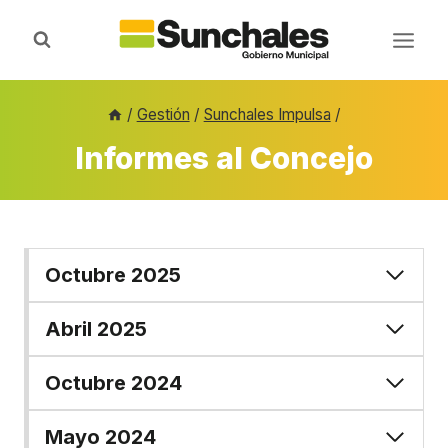
Saltar
al
contenido
/
Gestión
/
Sunchales Impulsa
/
Informes al Concejo
Octubre 2025
Abril 2025
Octubre 2024
Mayo 2024