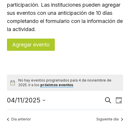
participación. Las instituciones pueden agregar
sus eventos con una anticipación de 10 días
completando el formulario con la información de
la actividad.
Agregar evento
No hay eventos programados para 4 de noviembre de
Aviso
2025. Ir a los
próximos eventos
.
Navega
Nav
04/11/2025
Buscar
Día
de
Seleccionar
de
vis
fecha.
búsque
Día anterior
Siguiente día
de
y