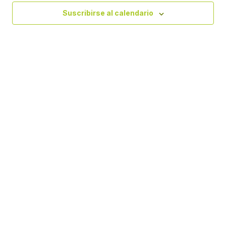
Eve
vistas
Suscribirse al calendario
de
Evento