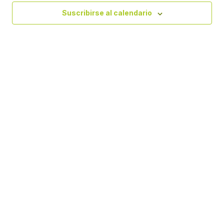
Eve
vistas
Suscribirse al calendario
de
Evento