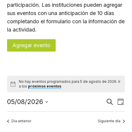
participación. Las instituciones pueden agregar
sus eventos con una anticipación de 10 días
completando el formulario con la información de
la actividad.
Agregar evento
No hay eventos programados para 5 de agosto de 2026. Ir
Aviso
a los
próximos eventos
.
Navega
Nav
05/08/2026
Buscar
Día
de
Seleccionar
de
vis
fecha.
búsque
Día anterior
Siguiente día
de
y