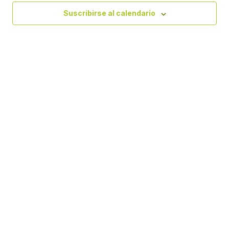
Eve
vistas
Suscribirse al calendario
de
Evento