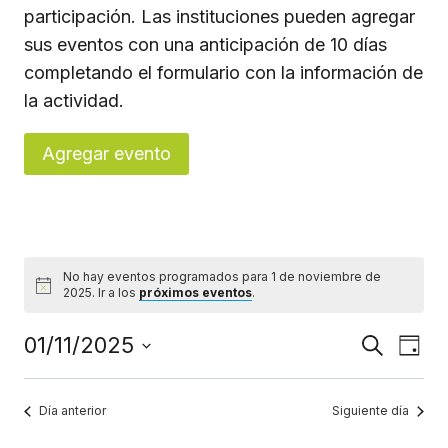
participación. Las instituciones pueden agregar
sus eventos con una anticipación de 10 días
completando el formulario con la información de
la actividad.
Agregar evento
No hay eventos programados para 1 de noviembre de
Aviso
2025. Ir a los
próximos eventos
.
Navega
Nav
01/11/2025
Buscar
Día
de
Seleccionar
de
vis
fecha.
búsque
Día anterior
Siguiente día
de
y