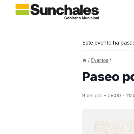
Saltar
al
contenido
Este evento ha pasa
/
Eventos
/
Paseo po
8 de julio - 09:00
-
11: