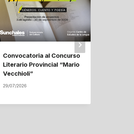
Convocatoria al Concurso
La ampl
Literario Provincial “Mario
gas nat
Vecchioli”
proyec
Suncha
29/07/2026
22/07/202