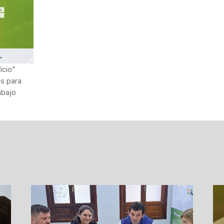
icio”
as para
abajo