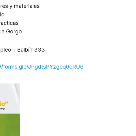
res y materiales
io
ácticas
lia Gorgo
mpleo – Balbín 333
://forms.gle/JPgdtsPYzgeq6eRU6