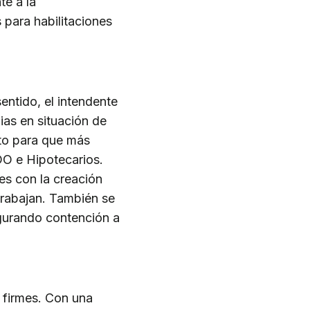
te a la
 para habilitaciones
sentido, el intendente
lias en situación de
to para que más
O e Hipotecarios.
les con la creación
trabajan. También se
egurando contención a
 firmes. Con una