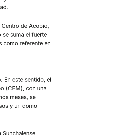
dad.
o Centro de Acopio,
o se suma el fuerte
s como referente en
. En este sentido, el
reo (CEM), con una
imos meses, se
esos y un domo
na Sunchalense