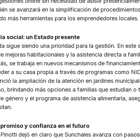
gestiones online sin necesidad de asistir presencialmen
én se avanzará en la simplificación de procedimientos
ndo más herramientas para los emprendedores locales.
ia social: un Estado presente
da sigue siendo una prioridad para la gestión. En este 
de mejoras habitacionales y la asistencia directa a fami
más, se trabaja en nuevos mecanismos de financiamien
der a su casa propia a través de programas como NID
nció la ampliación de la atención en jardines municipa
no, brindando más opciones a familias que estudian o 
 de género y el programa de asistencia alimentaria, as
itan.
romiso y confianza en el futuro
 Pinotti dejó en claro que Sunchales avanza con pasos