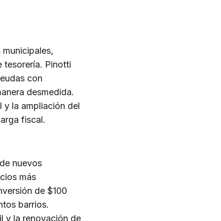
s municipales,
tesorería. Pinotti
deudas con
 manera desmedida.
y la ampliación del
arga fiscal.
n de nuevos
ncios más
nversión de $100
ntos barrios.
il y la renovación de