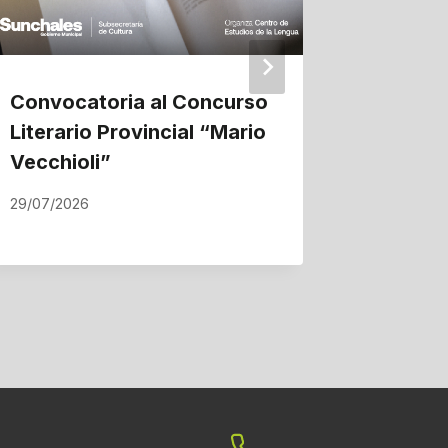
Convocatoria al Concurso
La ampl
Literario Provincial “Mario
gas nat
Vecchioli”
proyec
Suncha
29/07/2026
22/07/202