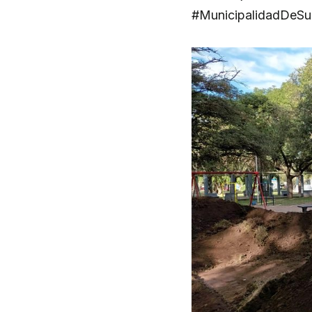
#MunicipalidadDeSu