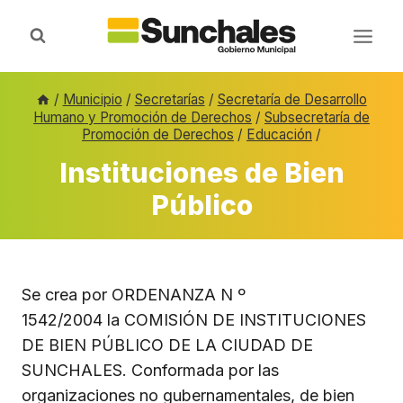
Saltar
al
contenido
/
Municipio
/
Secretarías
/
Secretaría de Desarrollo
Humano y Promoción de Derechos
/
Subsecretaría de
Promoción de Derechos
/
Educación
/
Instituciones de Bien
Público
Se crea por ORDENANZA N º
1542/2004 la COMISIÓN DE INSTITUCIONES
DE BIEN PÚBLICO DE LA CIUDAD DE
SUNCHALES. Conformada por las
organizaciones no gubernamentales, de bien