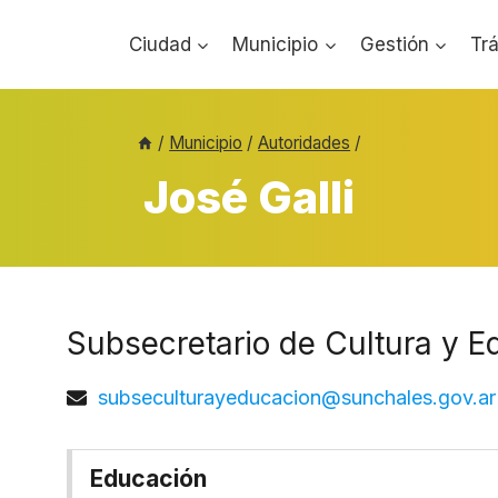
Ciudad
Municipio
Gestión
Tr
/
Municipio
/
Autoridades
/
José Galli
Subsecretario de Cultura y E
subseculturayeducacion@sunchales.gov.ar
Educación