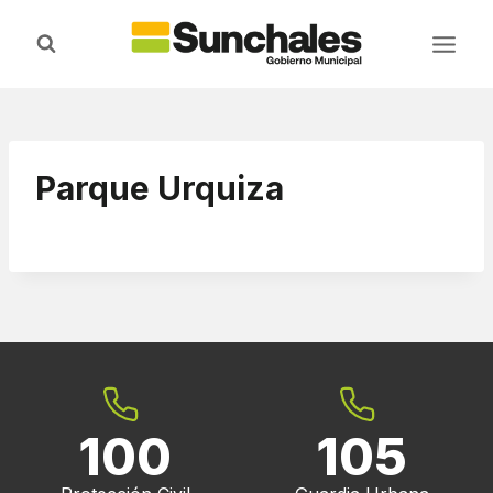
Saltar
al
contenido
Parque Urquiza
100
105