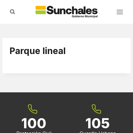
Saltar
al
contenido
Parque lineal
100
105