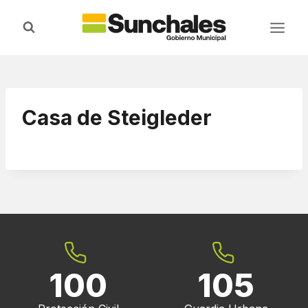
Saltar
al
contenido
Casa de Steigleder
100
105