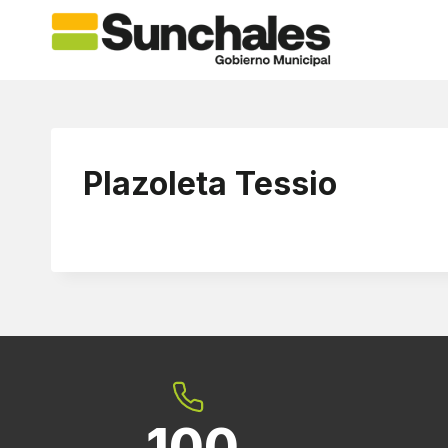
Saltar
al
contenido
Plazoleta Tessio
100