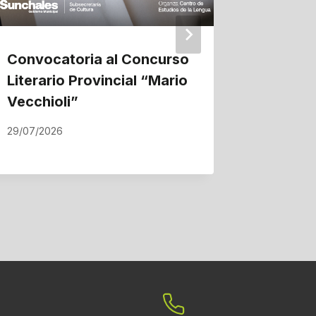
Convocatoria al Concurso
La ampl
Literario Provincial “Mario
gas nat
Vecchioli”
proyec
Suncha
29/07/2026
22/07/202