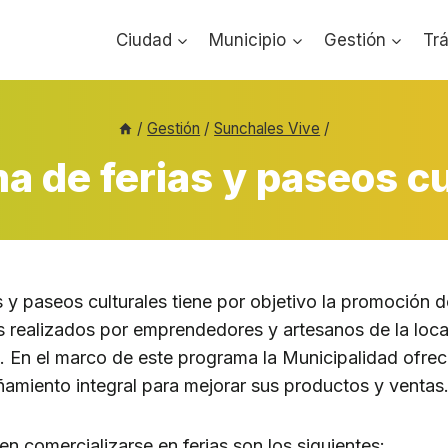
Ciudad
Municipio
Gestión
Tr
/
Gestión
/
Sunchales Vive
/
a de ferias y paseos cu
s y paseos culturales tiene por objetivo la promoción d
s realizados por emprendedores y artesanos de la loc
s. En el marco de este programa la Municipalidad ofr
miento integral para mejorar sus productos y ventas
n comercializarse en ferias son los siguientes: