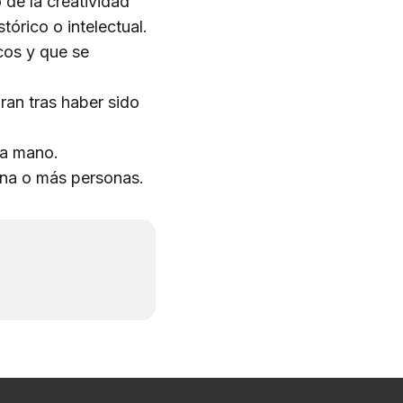
 de la creatividad
tórico o intelectual.
cos y que se
an tras haber sido
da mano.
una o más personas.