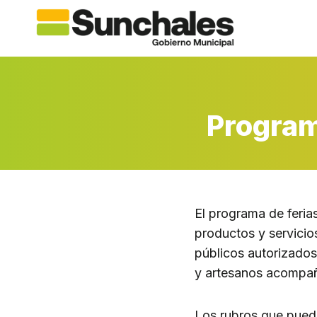
Saltar
al
contenido
Program
El programa de feria
productos y servicio
públicos autorizado
y artesanos acompaña
Los rubros que puede