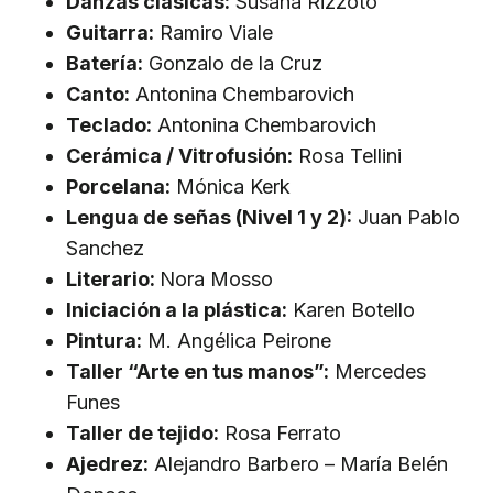
Danzas clásicas:
Susana Rizzoto
Guitarra:
Ramiro Viale
Batería:
Gonzalo de la Cruz
Canto:
Antonina Chembarovich
Teclado:
Antonina Chembarovich
Cerámica / Vitrofusión:
Rosa Tellini
Porcelana:
Mónica Kerk
Lengua de señas (Nivel 1 y 2):
Juan Pablo
Sanchez
Literario:
Nora Mosso
Iniciación a la plástica:
Karen Botello
Pintura:
M. Angélica Peirone
Taller “Arte en tus manos”:
Mercedes
Funes
Taller de tejido:
Rosa Ferrato
Ajedrez:
Alejandro Barbero – María Belén