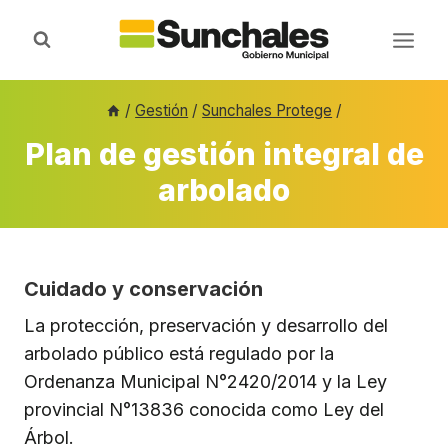
Saltar
al
contenido
/
Gestión
/
Sunchales Protege
/
Plan de gestión integral de
arbolado
Cuidado y conservación
La protección, preservación y desarrollo del
arbolado público está regulado por la
Ordenanza Municipal N°2420/2014 y la Ley
provincial N°13836 conocida como Ley del
Árbol.