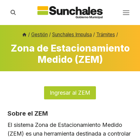
Saltar
al
contenido
/
Gestión
/
Sunchales Impulsa
/
Trámites
/
Zona de Estacionamiento
Medido (ZEM)
Ingresar al ZEM
Sobre el ZEM
El sistema Zona de Estacionamiento Medido
(ZEM) es una herramienta destinada a controlar