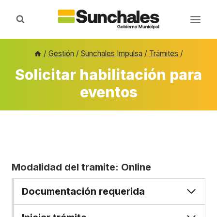
Saltar
al
contenido
/
Gestión
/
Sunchales Impulsa
/
Trámites
/
Solicitar habilitación para
eventos
Modalidad del tramite: Online
Documentación requerida