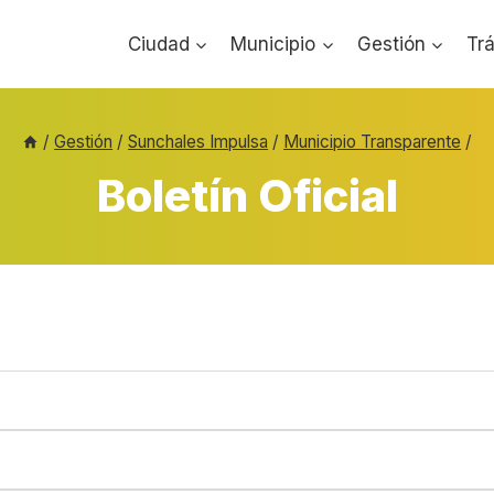
Ciudad
Municipio
Gestión
Tr
/
Gestión
/
Sunchales Impulsa
/
Municipio Transparente
/
Boletín Oficial