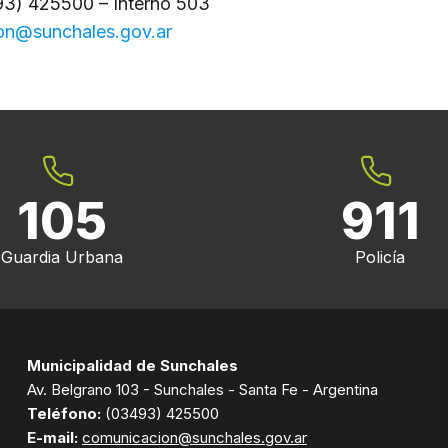
3) 425500 – Interno 503
on@sunchales.gov.ar
105
911
Guardia Urbana
Policía
Municipalidad de Sunchales
Av. Belgrano 103 - Sunchales - Santa Fe - Argentina
Teléfono:
(03493) 425500
E-mail:
comunicacion@sunchales.gov.ar