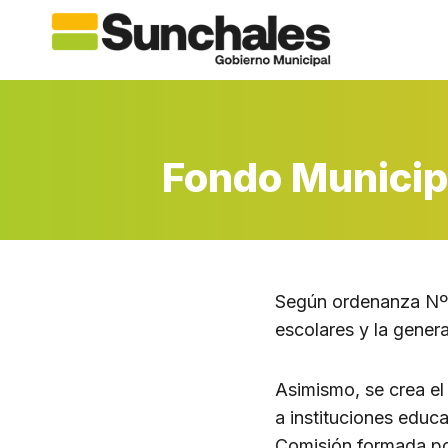
Saltar
al
contenido
Fondo Municip
Según ordenanza Nº 1
escolares y la gene
Asimismo, se crea e
a instituciones educ
Comisión formada po