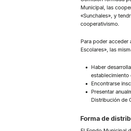
Municipal, las coope
«Sunchales», y tendrá
cooperativismo.
Para poder acceder 
Escolares», las mism
Haber desarrolla
establecimiento 
Encontrarse insc
Presentar anualm
Distribución de
Forma de distri
El Fondo Municipal d