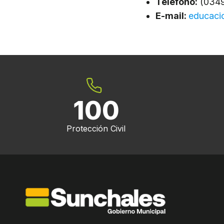
Teléfono:
(0349
E-mail:
educaci
100
Protección Civil