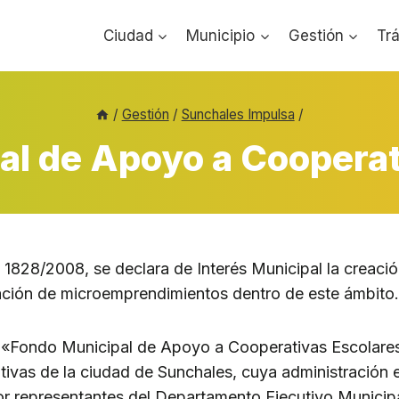
Ciudad
Municipio
Gestión
Tr
/
Gestión
/
Sunchales Impulsa
/
al de Apoyo a Cooperat
828/2008, se declara de Interés Municipal la creaci
ración de microemprendimientos dentro de este ámbito
l «Fondo Municipal de Apoyo a Cooperativas Escolare
ativas de la ciudad de Sunchales, cuya administración 
r representantes del Departamento Ejecutivo Municip