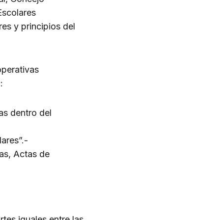
Escolares
es y principios del
perativas
:
as dentro del
ares”.-
as, Actas de
tes iguales entre las