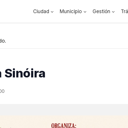
Ciudad
Municipio
Gestión
Tr
do.
 Sinóira
00