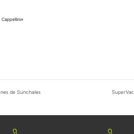
 Cappellini»
enes de Sunchales
SuperVac