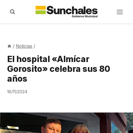
Saltar
al
contenido
/
Noticias
/
El hospital «Almícar
Gorosito» celebra sus 80
años
16/11/2024