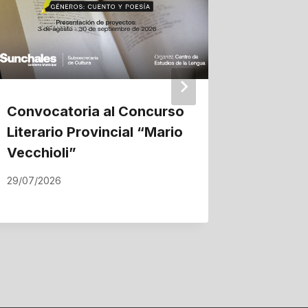
Convocatoria al Concurso
La ampl
Literario Provincial “Mario
gas nat
Vecchioli”
proyec
Suncha
29/07/2026
22/07/202