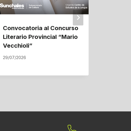
Convocatoria al Concurso
La ampl
Literario Provincial “Mario
gas nat
Vecchioli”
proyec
Suncha
29/07/2026
22/07/202