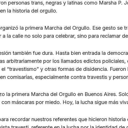
eron personas trans, negras y latinas como Marsha P. 
en la historia del orgullo.
ganizó la primera Marcha del Orgullo. Ese gesto se t
r a la calle no solo para celebrar, sino para reclamar de
resión también fue dura. Hasta bien entrada la democra
s arbitrariamente por los llamados edictos policiales,
 el “travestismo” y otras formas de disidencia. Fueron
 en comisarías, especialmente contra travestis y person
zo la primera Marcha del Orgullo en Buenos Aires. So
 con máscaras por miedo. Hoy, la lucha sigue más viv
ra recordar nuestros referentes que hicieron historia 
ista travesti, referente en la lucha por la identidad d