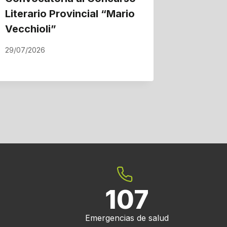
Literario Provincial “Mario
gas nat
Vecchioli”
proyec
Suncha
29/07/2026
22/07/202
107
Emergencias de salud