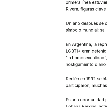
primera línea estuvi
Rivera, figuras clave 
Un año después se or
símbolo mundial: sali
En Argentina, la rep
LGBTI+ eran detenida
“la homosexualidad”,
hostigamiento diario
Recién en 1992 se hi
participaron, muchas
Es una oportunidad pa
Lohana Berkins: activ