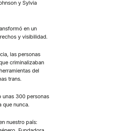
Johnson y Sylvia
ransformó en un
rechos y visibilidad.
cia, las personas
 que criminalizaban
 herramientas del
as trans.
lo unas 300 personas
a que nunca.
en nuestro país:
e género. Fundadora