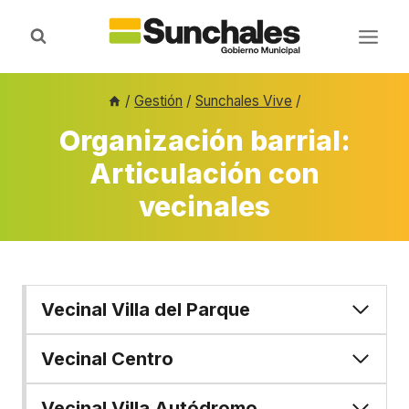
Saltar
al
contenido
/
Gestión
/
Sunchales Vive
/
Organización barrial:
Articulación con
vecinales
Vecinal Villa del Parque
Vecinal Centro
Vecinal Villa Autódromo